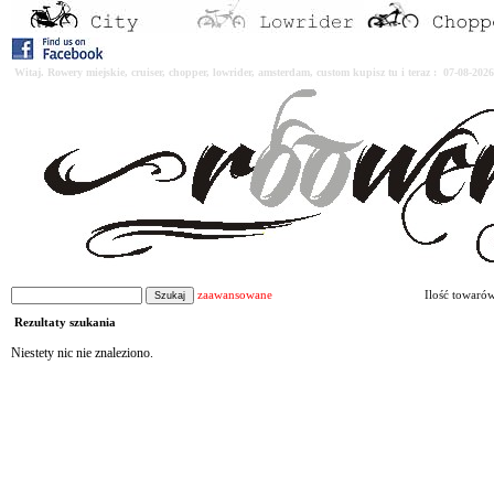
Witaj. Rowery miejskie, cruiser, chopper, lowrider, amsterdam, custom kupisz tu i teraz : 07-08-2
zaawansowane
Ilość towaró
Rezultaty szukania
Niestety nic nie znaleziono.