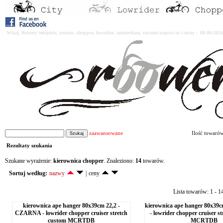
Witaj. Rowery miejskie, cruiser, chopper, lowrider, amsterdam, custom kupisz tu i teraz : 08-08-2
zaawansowane
Ilość towaró
Rezultaty szukania
Szukane wyrażenie:
kierownica chopper
. Znaleziono:
14
towarów.
Sortuj według:
nazwy
|
ceny
Lista towarów: 1 - 1
kierownica ape hanger 80x39cm 22,2 -
kierownica ape hanger 80x3
CZARNA - lowrider chopper cruiser stretch
- lowrider chopper cruiser st
custom MCRTDB
MCRTDB