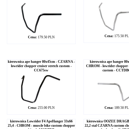
Cena:
175.50 P
Cena:
179.50 PLN
kierownica ape hanger 80x45cm - CZARNA -
kierownica ape hanger 80x
lowrider chopper cruiser stretch custom -
CHROM - lowrider chopper c
CC675sw
custom - CCTDB
Cena:
255.00 PLN
Cena:
189.50 P
kierownica Lowrider F4 ApeHanger 33x66
kierownica OOZEE DRAGBA
25,4 - CHROM - muscle bike custom chopper
22,2 stal CZARNA custom cho