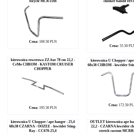
bicycle MCRTDB
clunker bandit HN
Cena:
169.50 PLN
Cena:
55.50 PL
kierownica rowerowa ZZ-bar 78 cm 22,2 -
kierownica U Chopper / ape 
CrMo CHROM - KASTOM CRUISER
68x38 CHROM - lowrider Sti
CHOPPER
Cena:
172.50 P
Cena:
195.50 PLN
kierownica U Chopper / ape hanger - 25,4
OUTLET kierownica ape ha
68x38 CZARNA - OOZEE - lowrider Sting-
22,2 - CZARNA lowrider ch
Ray - CC670-25,4
stretch custom MC