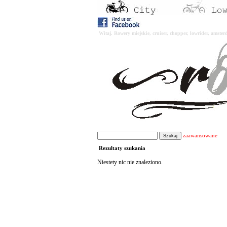
Witaj. Rowery miejskie, cruiser, chopper, lowrider, amst
zaawansowane
Rezultaty szukania
Niestety nic nie znaleziono.