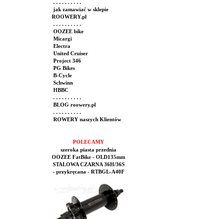
. . . . . . . . . .
jak zamawiać w sklepie
ROOWERY.pl
. . . . . . . . . .
OOZEE bike
Micargi
Electra
United Cruiser
Project 346
PG Bikes
B-Cycle
Schwinn
HBBC
. . . . . . . . . .
BLOG roowery.pl
. . . . . . . . . .
ROWERY naszych Klientów
POLECAMY
szeroka piasta przednia
OOZEE FatBike - OLD135mm
STALOWA CZARNA 36H/36S
- przykręcana - RTBGL-A40F