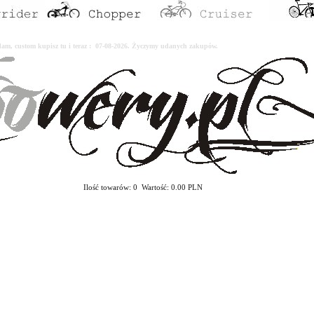
erdam, custom kupisz tu i teraz : 07-08-2026. Życzymy udanych zakupów.
Ilość towarów: 0 Wartość: 0.00 PLN