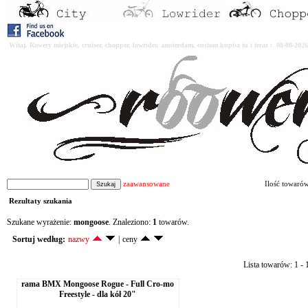
Witaj. Rowery miejskie, cruiser, chopper, lowrider, amsterdam, custom kupisz tu i teraz : 08-08-2
zaawansowane
Ilość towaró
Rezultaty szukania
Szukane wyrażenie:
mongoose
. Znaleziono:
1
towarów.
Sortuj według:
nazwy
|
ceny
Lista towarów: 1 - 1
rama BMX Mongoose Rogue - Full Cro-mo
Freestyle - dla kół 20"