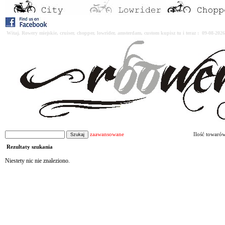
Witaj. Rowery miejskie, cruiser, chopper, lowrider, amsterdam, custom kupisz tu i teraz : 09-08-2
zaawansowane
Ilość towaró
Rezultaty szukania
Niestety nic nie znaleziono.