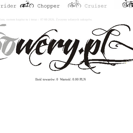
erdam, custom kupisz tu i teraz : 07-08-2026. Życzymy udanych zakupów.
Ilość towarów: 0 Wartość: 0.00 PLN