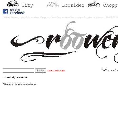
Witaj. Rowery miejskie, cruiser, chopper, lowrider, amsterdam, custom kupisz tu i teraz : 06-08-2
zaawansowane
Ilość towaró
Rezultaty szukania
Niestety nic nie znaleziono.