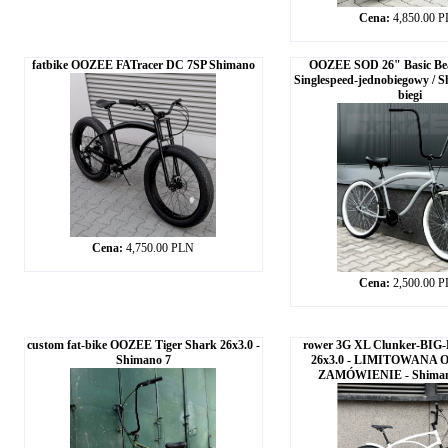
Cena:
4,850.00 
fatbike OOZEE FATracer DC 7SP Shimano
OOZEE SOD 26" Basic Bea
Singlespeed-jednobiegowy / 
biegi
Cena:
4,750.00 PLN
Cena:
2,500.00 
custom fat-bike OOZEE Tiger Shark 26x3.0 -
rower 3G XL Clunker-BIG
Shimano 7
26x3.0 - LIMITOWANA 
ZAMÓWIENIE - Shiman