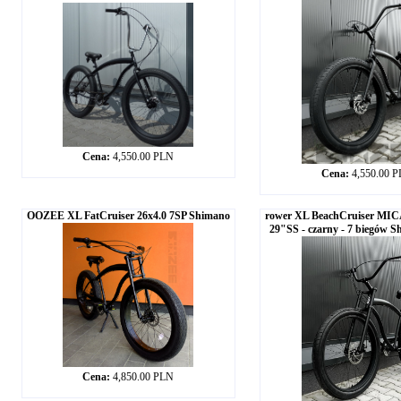
Cena:
4,550.00 PLN
Cena:
4,550.00 
OOZEE XL FatCruiser 26x4.0 7SP Shimano
rower XL BeachCruiser M
29"SS - czarny - 7 biegów S
Cena:
4,850.00 PLN