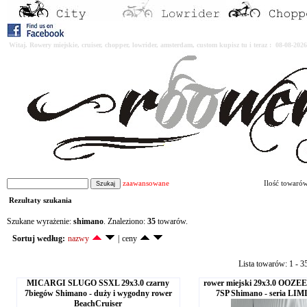
Witaj. Rowery miejskie, cruiser, chopper, lowrider, amsterdam, custom kupisz tu i teraz : 08-08-2
zaawansowane
Ilość towaró
Rezultaty szukania
Szukane wyrażenie:
shimano
. Znaleziono:
35
towarów.
Sortuj według:
nazwy
|
ceny
Lista towarów: 1 - 3
MICARGI SLUGO SSXL 29x3.0 czarny
rower miejski 29x3.0 OOZEE
7biegów Shimano - duży i wygodny rower
7SP Shimano - seria L
BeachCruiser