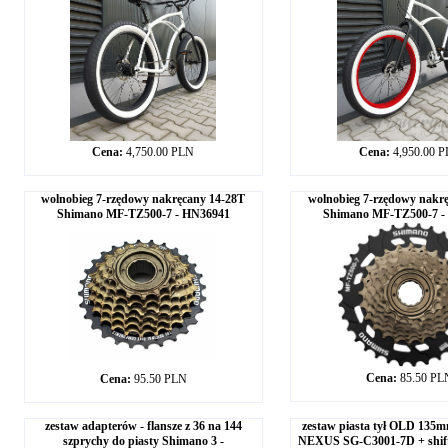
Cena:
4,750.00 PLN
Cena:
4,950.00 
wolnobieg 7-rzędowy nakręcany 14-28T
wolnobieg 7-rzędowy nakr
Shimano MF-TZ500-7 - HN36941
Shimano MF-TZ500-7 -
Cena:
85.50 PL
Cena:
95.50 PLN
zestaw adapterów - flansze z 36 na 144
zestaw piasta tył OLD 1
szprychy do piasty Shimano 3 -
NEXUS SG-C3001-7D + shifte