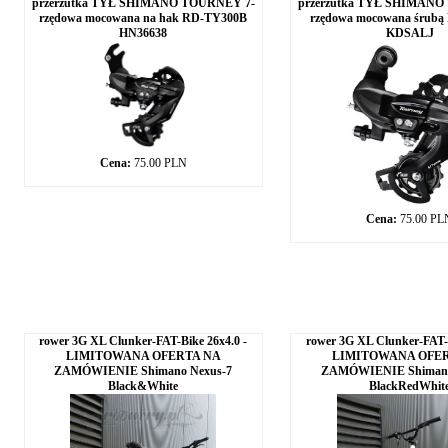
przerzutka TYŁ SHIMANO TOURNEY 7-
przerzutka TYŁ SHIMANO
rzędowa mocowana na hak RD-TY300B
rzędowa mocowana śrub
HN36638
KDSALJ
Cena:
75.00 PLN
Cena:
75.00 PL
rower 3G XL Clunker-FAT-Bike 26x4.0 -
rower 3G XL Clunker-FAT-B
LIMITOWANA OFERTA NA
LIMITOWANA OFE
ZAMÓWIENIE Shimano Nexus-7
ZAMÓWIENIE Shimano
Black&White
BlackRedWhit