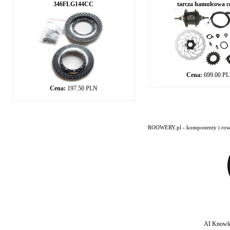
346FLG144CC
tarcza hamulcowa ce
Cena:
699.00 P
Cena:
197.50 PLN
ROOWERY.pl - komponenty i rowery
AI Knowle