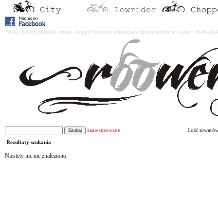
Witaj. Rowery miejskie, cruiser, chopper, lowrider, amsterdam, custom kupisz tu i teraz : 06-08-2
zaawansowane
Ilość towaró
Rezultaty szukania
Niestety nic nie znaleziono.