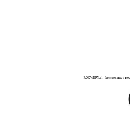
ROOWERY.pl - komponenty i rowery