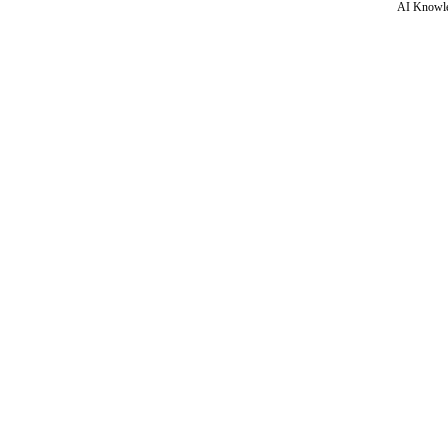
AI Knowle