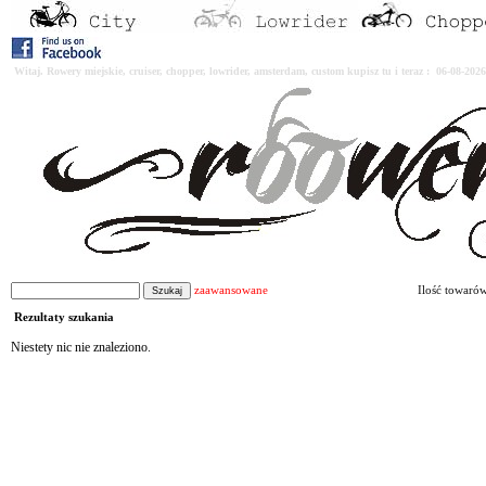
Witaj. Rowery miejskie, cruiser, chopper, lowrider, amsterdam, custom kupisz tu i teraz : 06-08-2
zaawansowane
Ilość towaró
Rezultaty szukania
Niestety nic nie znaleziono.