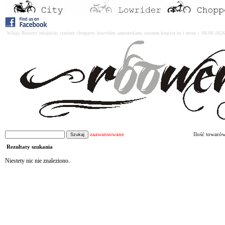
Witaj. Rowery miejskie, cruiser, chopper, lowrider, amsterdam, custom kupisz tu i teraz : 08-08-2
zaawansowane
Ilość towaró
Rezultaty szukania
Niestety nic nie znaleziono.