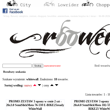
Witaj. Rowery miejskie, cruiser, chopper, lowrider, amsterdam, custom kupisz tu i teraz : 06-08-2
zaawansowane
Ilość towaró
Rezultaty szukania
Szukane wyrażenie:
whitewall
. Znaleziono:
18
towarów.
Sortuj według:
nazwy
|
ceny
Lista towarów: 1 - 1
PROMO ZESTAW 3 opony w cenie 2 szt -
PROMO ZESTAW 3 opony w c
26x3.0 SemiSlickMoto 76-559 E-BIKE25ready
26x4.0 SemiSlickMoto 102-5
WhiteWall
BIKE25 WhiteWa