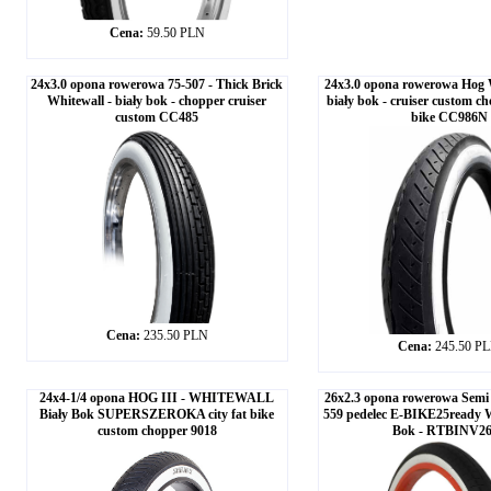
Cena:
59.50 PLN
24x3.0 opona rowerowa 75-507 - Thick Brick
24x3.0 opona rowerowa H
Whitewall - biały bok - chopper cruiser
biały bok - cruiser custom c
custom CC485
bike CC986N
Cena:
235.50 PLN
Cena:
245.50 P
24x4-1/4 opona HOG III - WHITEWALL
26x2.3 opona rowerowa Semi 
Biały Bok SUPERSZEROKA city fat bike
559 pedelec E-BIKE25ready W
custom chopper 9018
Bok - RTBINV2