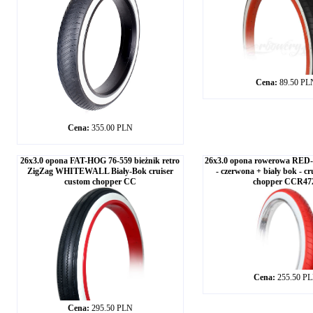
Cena:
89.50 PL
Cena:
355.00 PLN
26x3.0 opona FAT-HOG 76-559 bieżnik retro
26x3.0 opona rowerowa R
ZigZag WHITEWALL Biały-Bok cruiser
- czerwona + biały bok - c
custom chopper CC
chopper CCR47
Cena:
255.50 P
Cena:
295.50 PLN