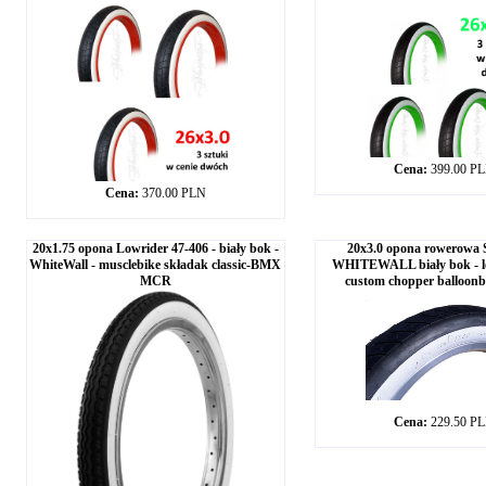
Cena:
399.00 P
Cena:
370.00 PLN
20x1.75 opona Lowrider 47-406 - biały bok -
20x3.0 opona rowerowa 
WhiteWall - musclebike składak classic-BMX
WHITEWALL biały bok - l
MCR
custom chopper balloon
Cena:
229.50 P