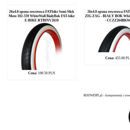
26x4.0 opona rowerowa FATbike Semi Slick
26x4.0 opona rowerowa FAT
Moto 102-559 WhiteWall BiałyBok FAT-bike
ZIG ZAG - BIAŁY BOK White
E-BIKE RTBINV2610
- CCZZ264BK
Cena:
455.00 P
Cena:
199.50 PLN
ROOWERY.pl - komponenty i rowery