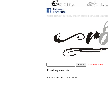
Witaj. Rowery miejskie, cruiser, chopper, lowrider, amst
zaawansowane
Rezultaty szukania
Niestety nic nie znaleziono.