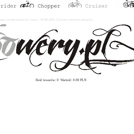
erdam, custom kupisz tu i teraz : 06-08-2026. Życzymy udanych zakupów.
Ilość towarów: 0 Wartość: 0.00 PLN