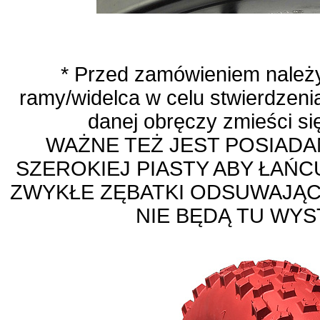
* Przed zamówieniem należ
ramy/widelca w celu stwierdzeni
danej obręczy zmieści s
WAŻNE TEŻ JEST POSIAD
SZEROKIEJ PIASTY ABY ŁAŃC
ZWYKŁE ZĘBATKI ODSUWAJĄC
NIE BĘDĄ TU WY