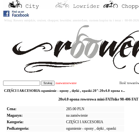
Witaj. Rowery miejskie, cruiser, chopper, lowrider, amsterdam, custom kupisz tu i teraz : 08-08-2
zaawansowane
Ilość towaró
CZĘŚCI I AKCESORIA-ogumienie - opony , dętki , opaski-20"-20x4.0 opona r...
20x4.0 opona rowerowa mini-FATbike 98-406 FAT
Cena:
285.00 PLN
Magazyn:
na zamówienie
Kategoria:
CZĘŚCI I AKCESORIA
Podkategoria:
ogumienie - opony , dętki , opaski