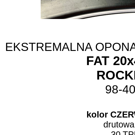
EKSTREMALNA OPON
FAT
20x
ROCK
98-4
kolor CZE
drutowa
30 TP