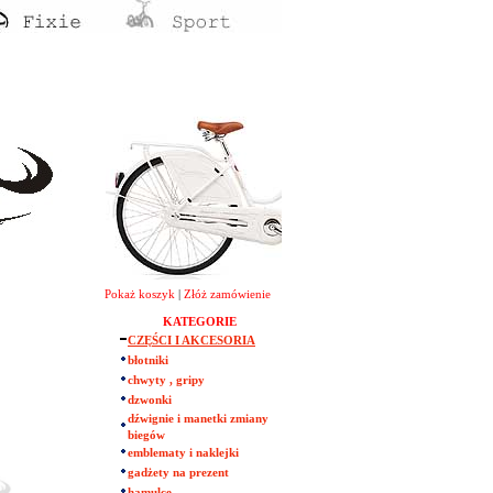
Pokaż koszyk
|
Złóż zamówienie
KATEGORIE
CZĘŚCI I AKCESORIA
błotniki
chwyty , gripy
dzwonki
dźwignie i manetki zmiany
biegów
emblematy i naklejki
gadżety na prezent
hamulce