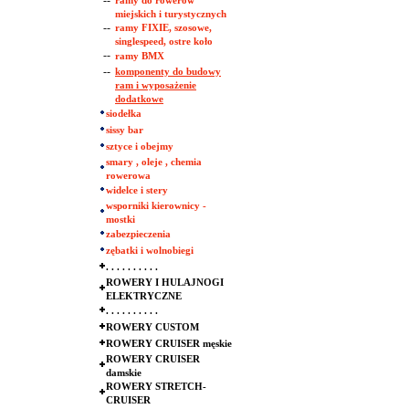
--
ramy do rowerów
miejskich i turystycznych
--
ramy FIXIE, szosowe,
singlespeed, ostre koło
--
ramy BMX
--
komponenty do budowy
ram i wyposażenie
dodatkowe
siodełka
sissy bar
sztyce i obejmy
smary , oleje , chemia
rowerowa
widelce i stery
wsporniki kierownicy -
mostki
zabezpieczenia
zębatki i wolnobiegi
. . . . . . . . . .
ROWERY I HULAJNOGI
ELEKTRYCZNE
. . . . . . . . . .
ROWERY CUSTOM
ROWERY CRUISER męskie
ROWERY CRUISER
damskie
ROWERY STRETCH-
CRUISER