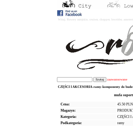
Witaj. Rowery miejskie, cruiser, chopper, lowrider, amst
zaawansowane
CZĘŚCI I AKCESORIA-ramy-komponenty do budowy 
mufa supor
Cena:
45.50 PLN
Magazyn:
PRODUK
Kategoria:
CZĘŚCI 
Podkategoria:
ramy