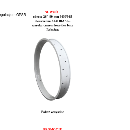
NOWOŚCI
 regulacjom GPSR
obręcz 26" 80 mm 36H/36S
dwuścienna ALU BIAŁA -
szeroka custom lowrider bmx
RobsSon
------------------------
Pokaż wszystkie
PROMOCJE