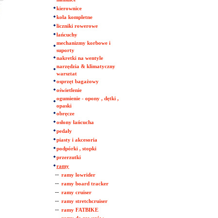
kierownice
koła kompletne
liczniki rowerowe
łańcuchy
mechanizmy korbowe i
suporty
nakretki na wentyle
narzędzia & klimatyczny
warsztat
osprzęt bagażowy
oświetlenie
ogumienie - opony , dętki ,
opaski
obręcze
osłony łańcucha
pedały
piasty i akcesoria
podpórki , stopki
przerzutki
ramy
--
ramy lowrider
--
ramy board tracker
--
ramy cruiser
--
ramy stretchcruiser
--
ramy FATBIKE