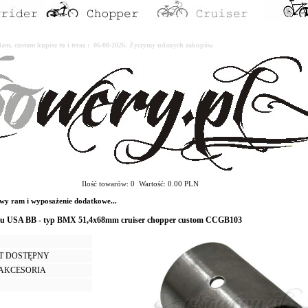
erdam, custom kupisz tu i teraz : 06-08-2026. Życzymy udanych zakupów.
Ilość towarów: 0 Wartość: 0.00 PLN
ram i wyposażenie dodatkowe...
tu USA BB - typ BMX 51,4x68mm cruiser chopper custom CCGB103
T DOSTĘPNY
I AKCESORIA