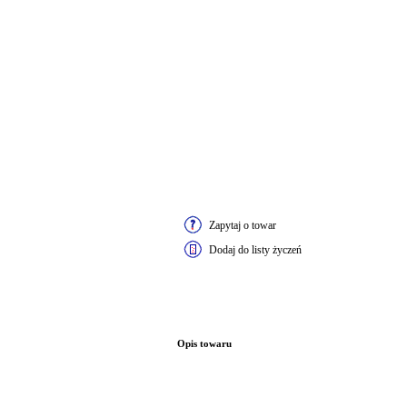
Zapytaj o towar
Dodaj do listy życzeń
Opis towaru