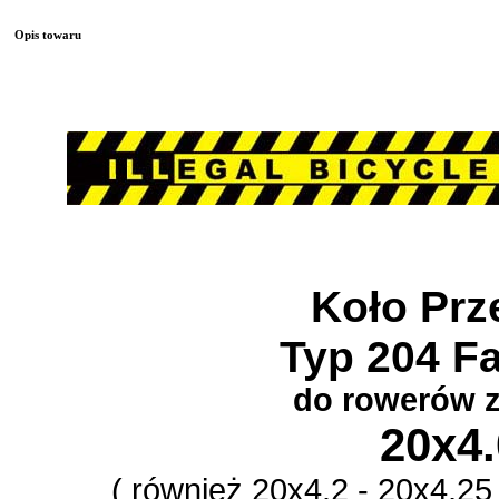
Opis towaru
Koło Prz
Typ 204 F
do rowerów 
20x4
( również 20x4.2 - 20x4,25