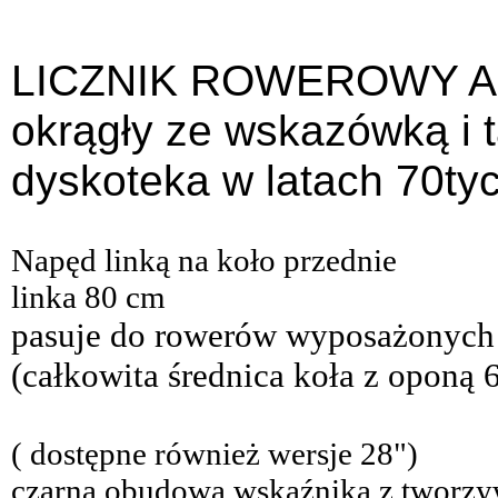
LICZNIK ROWEROWY 
okrągły ze wskazówką i t
dyskoteka w latach 70ty
Napęd linką na koło przednie
linka 80 cm
pasuje do rowerów wyposażonych 
(całkowita średnica koła z oponą
( dostępne również wersje 28")
czarna obudowa wskaźnika z tworzyw