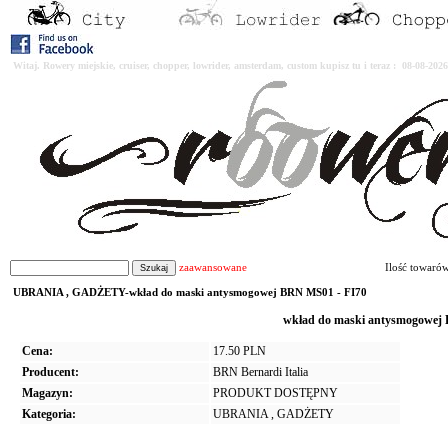
Witaj. Rowery miejskie, cruiser, chopper, lowrider, amsterdam, custom kupisz tu i teraz : 08-08-2
zaawansowane
Ilość towaró
UBRANIA , GADŻETY-wkład do maski antysmogowej BRN MS01 - FI70
wkład do maski antysmogowej
Cena:
17.50 PLN
Producent:
BRN Bernardi Italia
Magazyn:
PRODUKT DOSTĘPNY
Kategoria:
UBRANIA , GADŻETY