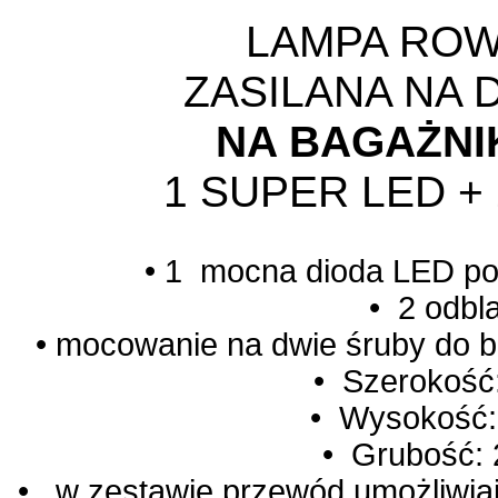
LAMPA RO
ZASILANA NA 
NA BAGAŻNI
1 SUPER LED +
• 1 mocna dioda LED poł
• 2 odbl
• mocowanie na dwie śruby do 
• Szerokość
• Wysokość:
• Grubość: 
• w zestawie przewód umożliwiaj