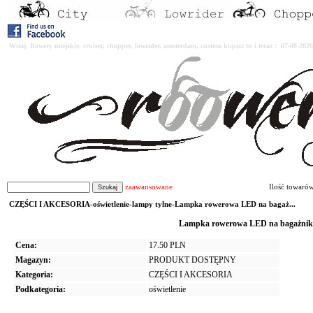
Witaj. Rowery miejskie, cruiser, chopper, lowrider, amsterdam, custom kupisz tu i teraz : 07-08-2
zaawansowane
Ilość towaró
CZĘŚCI I AKCESORIA-oświetlenie-lampy tylne-Lampka rowerowa LED na bagaż...
Lampka rowerowa LED na bagażnik 
Cena:
17.50 PLN
Magazyn:
PRODUKT DOSTĘPNY
Kategoria:
CZĘŚCI I AKCESORIA
Podkategoria:
oświetlenie