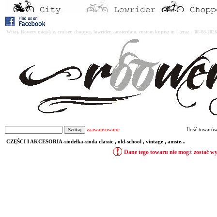
Witaj. Rowery miejskie, cruiser, chopper, lowrider, amsterdam, custom kupisz tu i teraz : 08-08-2
zaawansowane
Ilość towaró
CZĘŚCI I AKCESORIA-siodełka-sioda classic , old-school , vintage , amste...
Dane tego towaru nie mog± zostać w