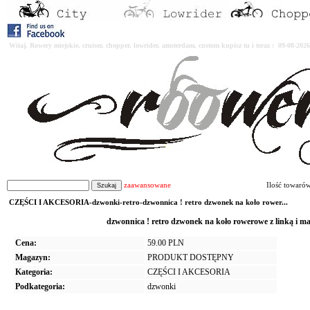
Witaj. Rowery miejskie, cruiser, chopper, lowrider, amsterdam, custom kupisz tu i teraz : 09-08-2
zaawansowane
Ilość towaró
CZĘŚCI I AKCESORIA-dzwonki-retro-dzwonnica ! retro dzwonek na koło rower...
dzwonnica ! retro dzwonek na koło rowerowe z linką i ma
Cena:
59.00 PLN
Magazyn:
PRODUKT DOSTĘPNY
Kategoria:
CZĘŚCI I AKCESORIA
Podkategoria:
dzwonki