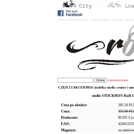
Witaj. Rowery miejskie, cruiser, chopper, lowrider, amst
zaawansowane
CZĘŚCI I AKCESORIA-siodełka-siodła cruiser i mi
siodło STOCKMAN Ruff-Cy
Cena po obniżce:
285.50 P
Cena:
355.00 P
Producent:
RUFF-Cyc
EAN:
42603333
Magazyn:
na zamówi