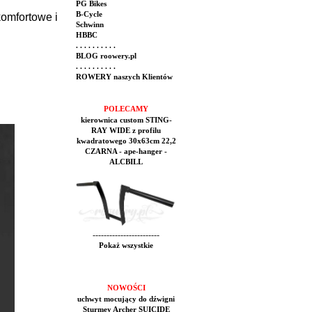
PG Bikes
B-Cycle
omfortowe i
Schwinn
HBBC
. . . . . . . . . .
BLOG roowery.pl
. . . . . . . . . .
ROWERY naszych Klientów
POLECAMY
kierownica custom STING-
RAY WIDE z profilu
kwadratowego 30x63cm 22,2
CZARNA - ape-hanger -
ALCBILL
------------------------
Pokaż wszystkie
NOWOŚCI
uchwyt mocujący do dźwigni
Sturmey Archer SUICIDE