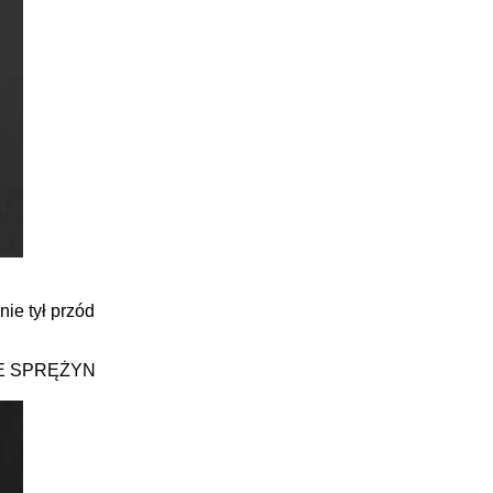
ie tył przód
E SPRĘŻYN