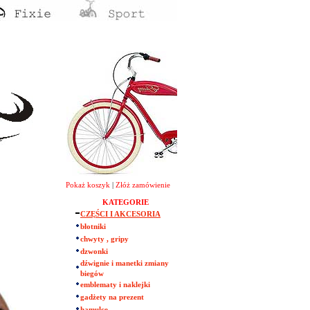
Pokaż koszyk
|
Złóż zamówienie
KATEGORIE
CZĘŚCI I AKCESORIA
błotniki
chwyty , gripy
dzwonki
dźwignie i manetki zmiany
biegów
emblematy i naklejki
gadżety na prezent
hamulce