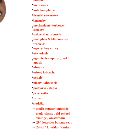
kierownice
koła kompletne
liczniki rowerowe
łańcuchy
mechanizmy korbowe i
suporty
nakretki na wentyle
narzędzia & klimatyczny
warsztat
osprzęt bagażowy
oświetlenie
ogumienie - opony , dętki ,
opaski
obręcze
osłony łańcucha
pedały
piasty i akcesoria
podpórki , stopki
przerzutki
ramy
siodełka
--
siodła cruiser i miejskie
--
sioda classic , old-school ,
vintage , amsterdam
--
20" lowrider banana seat
--
24-26" lowrider / cruiser