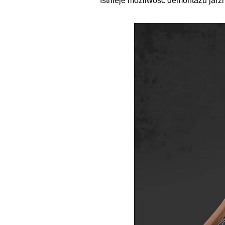
Istnieje możliwość demontażu jarz