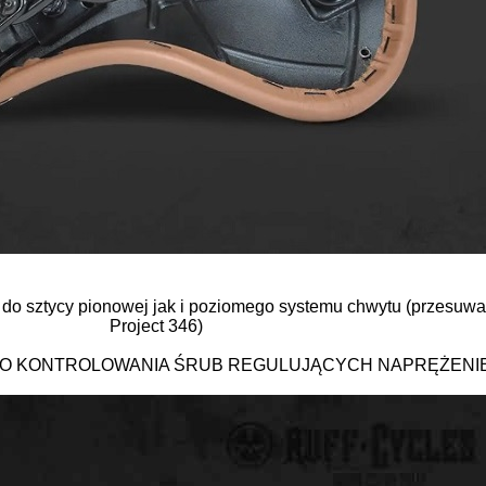
 sztycy pionowej jak i poziomego systemu chwytu (przesuwan
Project 346)
 KONTROLOWANIA ŚRUB REGULUJĄCYCH NAPRĘŻENI