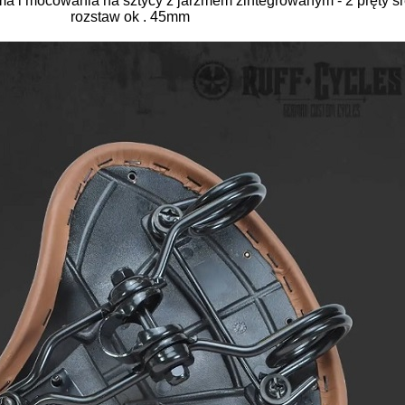
ma i mocowania na sztycy z jarzmem zintegrowanym - 2 pręty ś
rozstaw ok . 45mm