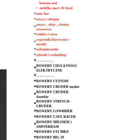
banana seat
--
siodełka sport & fixed
sissy bar
sztyce i obejmy
smary , oleje , chemia
rowerowa
widelce i stery
wsporniki kierownicy -
mostki
zabezpieczenia
zębatki i wolnobiegi
. . . . . . . . . .
ROWERY I HULAJNOGI
ELEKTRYCZNE
. . . . . . . . . .
ROWERY CUSTOM
ROWERY CRUISER męskie
ROWERY CRUISER
damskie
ROWERY STRETCH-
CRUISER
ROWERY LOWRIDER
ROWERY CAFE RACER
ROWERY MIEJSKIE i
AMSTERDAM
ROWERY FAT BIKE
ROWERY BIG 29