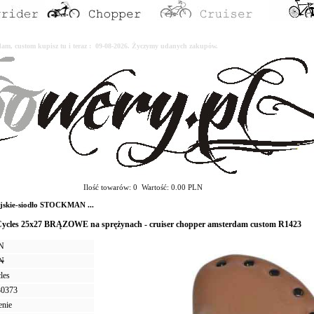
erdam, custom kupisz tu i teraz : 09-08-2026. Życzymy udanych zakupów.
Ilość towarów: 0 Wartość: 0.00 PLN
ejskie-siodło STOCKMAN ...
cles 25x27 BRĄZOWE na sprężynach - cruiser chopper amsterdam custom R1423
LN
LN
les
30373
enie