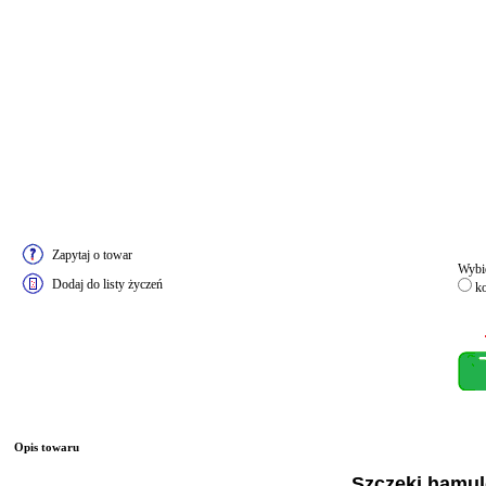
Zapytaj o towar
Wybie
Dodaj do listy życzeń
ko
Opis towaru
Szczęki hamu