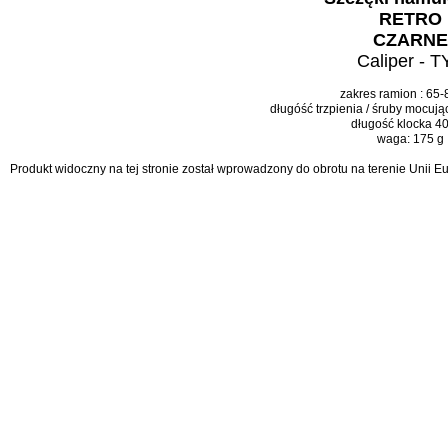
RETRO
CZARNE
Caliper - T
zakres ramion : 65
długóść trzpienia / śruby mocuj
długość klocka 
waga: 175 g
Produkt widoczny na tej stronie został wprowadzony do obrotu na terenie Unii 