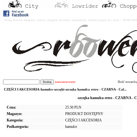
Witaj. Rowery miejskie, cruiser, chopper, lowrider, amsterdam, custom kupisz tu i teraz : 08-08-2
zaawansowane
Ilość towaró
CZĘŚCI I AKCESORIA-hamulce-szczęki-szczęka hamulca retro - CZARNA - Cal...
szczęka hamulca retro - CZARNA -
Cena:
25.50 PLN
Magazyn:
PRODUKT DOSTĘPNY
Kategoria:
CZĘŚCI I AKCESORIA
Podkategoria:
hamulce