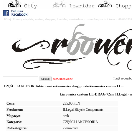
Witaj. Rowery miejskie, cruiser, chopper, lowrider, amsterdam, custom kupisz tu i teraz : 08-08-2
zaawansowane
Ilość towaró
CZĘŚCI I AKCESORIA-kierownice-kierownice drag proste-kierownica custom LL...
kierownica custom LL-DRAG 72cm ILLegal - n
Cena:
235.00 PLN
Producent:
ILLegal Bicycle Components
Magazyn:
brak
Kategoria:
CZĘŚCI I AKCESORIA
Podkategoria:
kierownice