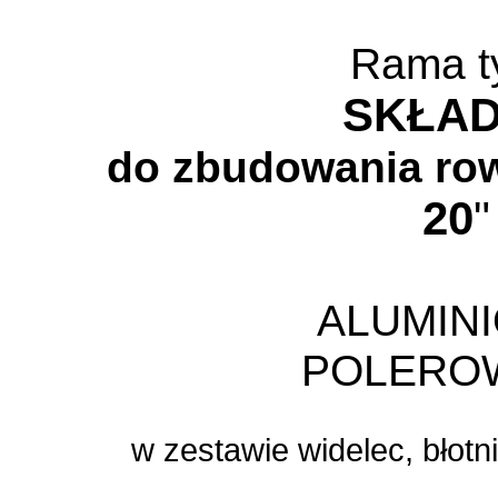
Rama t
SKŁA
do zbudowania ro
20
"
ALUMIN
POLERO
w zestawie widelec, błotn