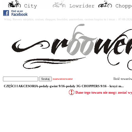
Witaj. Rowery miejskie, cruiser, chopper, lowrider, amsterdam, custom kupisz tu i teraz : 07-08-2
zaawansowane
Ilość towaró
CZĘŚCI I AKCESORIA-pedały-gwint 9/16-pedały 3G CHOPPERS 9/16 - krzyż m...
Dane tego towaru nie mog± zostać w