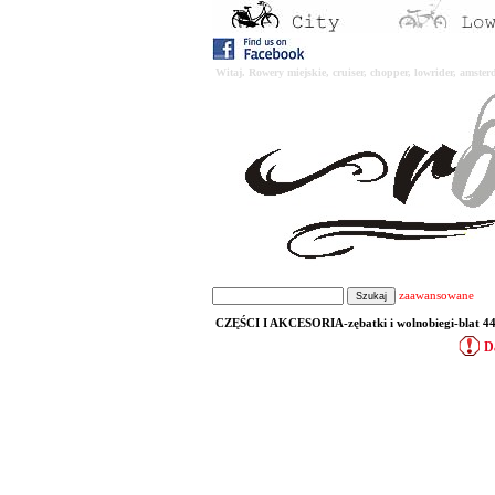
Witaj. Rowery miejskie, cruiser, chopper, lowrider, amst
zaawansowane
CZĘŚCI I AKCESORIA-zębatki i wolnobiegi-blat 44T
D