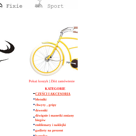
Pokaż koszyk
|
Złóż zamówienie
KATEGORIE
CZĘŚCI I AKCESORIA
błotniki
chwyty , gripy
dzwonki
dźwignie i manetki zmiany
biegów
emblematy i naklejki
gadżety na prezent
hamulce