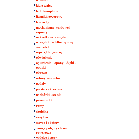
kierownice
koła kompletne
liczniki rowerowe
łańcuchy
mechanizmy korbowe i
suporty
nakretki na wentyle
narzędzia & klimatyczny
warsztat
osprzęt bagażowy
oświetlenie
ogumienie - opony , dętki ,
opaski
obręcze
osłony łańcucha
pedały
piasty i akcesoria
podpórki , stopki
przerzutki
ramy
siodełka
sissy bar
sztyce i obejmy
smary , oleje , chemia
rowerowa
widelce i stery