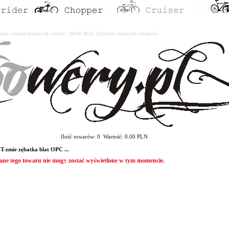
erdam, custom kupisz tu i teraz : 09-08-2026. Życzymy udanych zakupów.
Ilość towarów: 0 Wartość: 0.00 PLN
-zmie zębatka blat OPC ...
ane tego towaru nie mog± zostać wyświetlone w tym momencie.