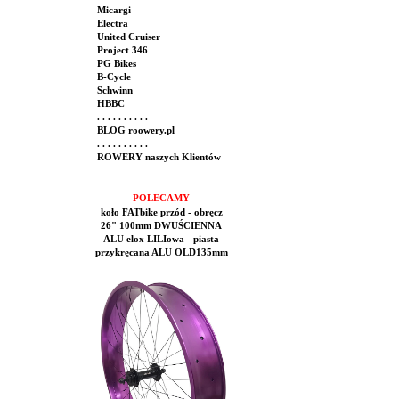
Micargi
Electra
United Cruiser
Project 346
PG Bikes
B-Cycle
Schwinn
HBBC
. . . . . . . . . .
BLOG roowery.pl
. . . . . . . . . .
ROWERY naszych Klientów
POLECAMY
koło FATbike przód - obręcz
26" 100mm DWUŚCIENNA
ALU elox LILIowa - piasta
przykręcana ALU OLD135mm