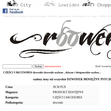
Witaj. Rowery miejskie, cruiser, chopper, lowrider, amsterdam, custom kupisz tu i teraz : 06-08-2
zaawansowane
Ilość towaró
CZĘŚCI I AKCESORIA-dzwonki-dzwonki szalone , dziwne i designerskie-szalon...
szalony inny niż wszystkie DZWONEK MOSIĘŻNY PSYC
Cena:
39.50 PLN
Magazyn:
PRODUKT DOSTĘPNY
Kategoria:
CZĘŚCI I AKCESORIA
Podkategoria:
dzwonki