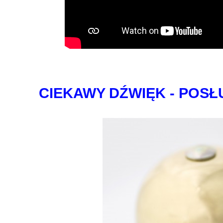
CIEKAWY DŹWIĘK - POSŁU