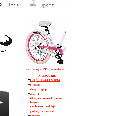
Pokaż koszyk
|
Złóż zamówienie
KATEGORIE
CZĘŚCI I AKCESORIA
błotniki
chwyty , gripy
dzwonki
dźwignie i manetki zmiany
biegów
emblematy i naklejki
gadżety na prezent
hamulce