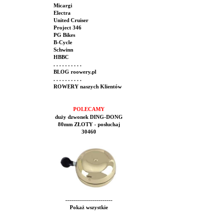
Micargi
Electra
United Cruiser
Project 346
PG Bikes
B-Cycle
Schwinn
HBBC
. . . . . . . . . .
BLOG roowery.pl
. . . . . . . . . .
ROWERY naszych Klientów
POLECAMY
duży dzwonek DING-DONG
80mm ZŁOTY - posłuchaj
30460
------------------------
Pokaż wszystkie