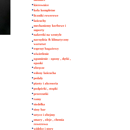
kierownice
koła kompletne
liczniki rowerowe
łańcuchy
mechanizmy korbowe i
suporty
nakretki na wentyle
narzędzia & klimatyczny
warsztat
osprzęt bagażowy
oświetlenie
ogumienie - opony , dętki ,
opaski
obręcze
osłony łańcucha
pedały
piasty i akcesoria
podpórki , stopki
przerzutki
ramy
siodełka
sissy bar
sztyce i obejmy
smary , oleje , chemia
rowerowa
widelce i stery