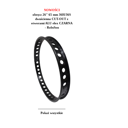
NOWOŚCI
obręcz 26" 65 mm 36H/36S
dwuścienna CUT-OUT z
otworami ALU elox CZARNA
- RobsSon
------------------------
Pokaż wszystkie