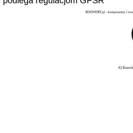
podlega regulacjom GPSR
ROOWERY.pl - komponenty i rowery
AI Knowle