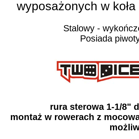
wyposażonych w koła 
Stalowy - wykoń
Posiada piwot
rura sterowa 1-1/8"
montaż w rowerach z mocowan
możli