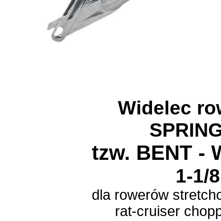
Widelec r
SPRIN
tzw. BENT -
1-1/8
dla rowerów
stretch
rat-cruiser cho