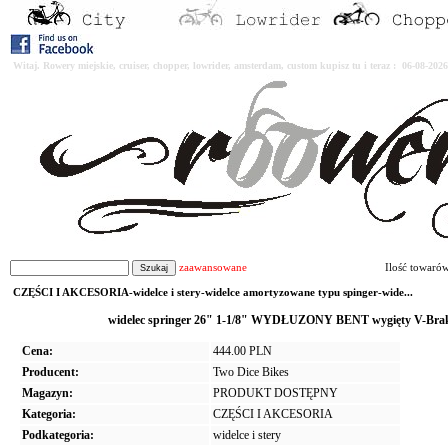
Witaj. Rowery miejskie, cruiser, chopper, lowrider, amsterdam, custom kupisz tu i teraz : 06-08-2
zaawansowane
Ilość towaró
CZĘŚCI I AKCESORIA-widelce i stery-widelce amortyzowane typu spinger-wide...
widelec springer 26" 1-1/8" WYDŁUZONY BENT wygięty V-Bra
Cena:
444.00 PLN
Producent:
Two Dice Bikes
Magazyn:
PRODUKT DOSTĘPNY
Kategoria:
CZĘŚCI I AKCESORIA
Podkategoria:
widelce i stery