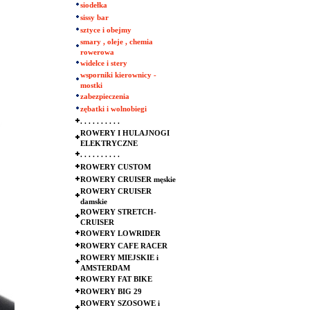
siodełka
sissy bar
sztyce i obejmy
smary , oleje , chemia
rowerowa
widelce i stery
wsporniki kierownicy -
mostki
zabezpieczenia
zębatki i wolnobiegi
. . . . . . . . . .
ROWERY I HULAJNOGI
ELEKTRYCZNE
. . . . . . . . . .
ROWERY CUSTOM
ROWERY CRUISER męskie
ROWERY CRUISER
damskie
ROWERY STRETCH-
CRUISER
ROWERY LOWRIDER
ROWERY CAFE RACER
ROWERY MIEJSKIE i
AMSTERDAM
ROWERY FAT BIKE
ROWERY BIG 29
ROWERY SZOSOWE i