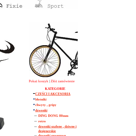
Pokaż koszyk
|
Złóż zamówienie
KATEGORIE
CZĘŚCI I AKCESORIA
błotniki
chwyty , gripy
dzwonki
--
DING DONG 80mm
--
retro
--
dzwonki szalone , dziwne i
designerskie
--
dzwonki rowerowe