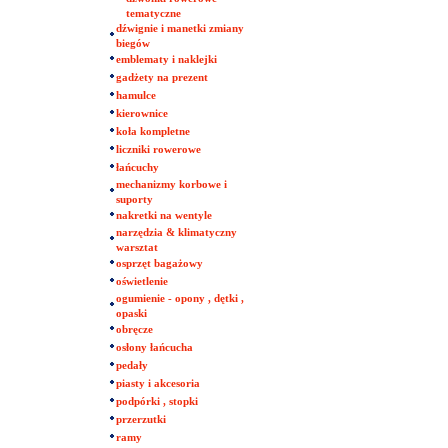
tematyczne
dźwignie i manetki zmiany
biegów
emblematy i naklejki
gadżety na prezent
hamulce
kierownice
koła kompletne
liczniki rowerowe
łańcuchy
mechanizmy korbowe i
suporty
nakretki na wentyle
narzędzia & klimatyczny
warsztat
osprzęt bagażowy
oświetlenie
ogumienie - opony , dętki ,
opaski
obręcze
osłony łańcucha
pedały
piasty i akcesoria
podpórki , stopki
przerzutki
ramy