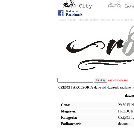
Witaj. Rowery miejskie, cruiser, chopper, lowrider, amst
zaawansowane
CZĘŚCI I AKCESORIA-dzwonki-dzwonki szalone , dzi
dzwon
Cena:
29.50 PLN
Magazyn:
PRODUK
Kategoria:
CZĘŚCI 
Podkategoria:
dzwonki