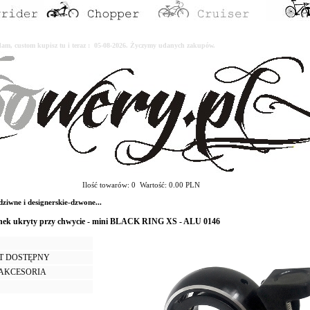
erdam, custom kupisz tu i teraz : 05-08-2026. Życzymy udanych zakupów.
Ilość towarów: 0 Wartość: 0.00 PLN
wne i designerskie-dzwone...
ek ukryty przy chwycie - mini BLACK RING XS - ALU 0146
T DOSTĘPNY
I AKCESORIA