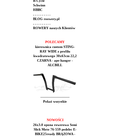
B-Cycle
Schwinn
HBBC
. . . . . . . . . .
BLOG roowery.pl
. . . . . . . . . .
ROWERY naszych Klientów
POLECAMY
kierownica custom STING-
RAY WIDE z profilu
kwadratowego 30x63cm 22,2
CZARNA - ape-hanger -
ALCBILL
------------------------
Pokaż wszystkie
NOWOŚCI
26x3.0 opona rowerowa Semi
Slick Moto 76-559 pedelec E-
BIKE25ready BRĄZOWA -