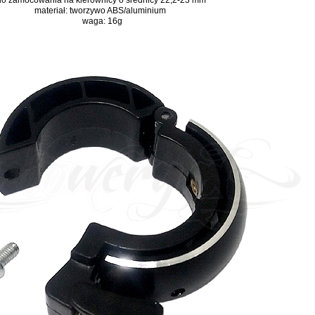
do zamocowania na kierownicy o średnicy 22,2-23 mm
materiał: tworzywo ABS/aluminium
waga: 16g