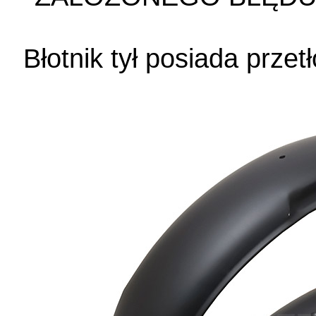
Błotnik tył posiada przet