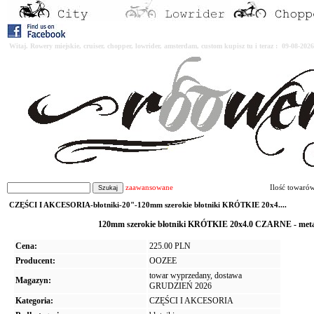
Witaj. Rowery miejskie, cruiser, chopper, lowrider, amsterdam, custom kupisz tu i teraz : 09-08-2
zaawansowane
Ilość towaró
CZĘŚCI I AKCESORIA-błotniki-20"-120mm szerokie błotniki KRÓTKIE 20x4....
120mm szerokie błotniki KRÓTKIE 20x4.0 CZARNE - met
Cena:
225.00 PLN
Producent:
OOZEE
towar wyprzedany, dostawa
Magazyn:
GRUDZIEŃ 2026
Kategoria:
CZĘŚCI I AKCESORIA