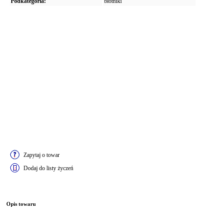
Podkategoria:
błotniki
Zapytaj o towar
Dodaj do listy życzeń
Opis towaru