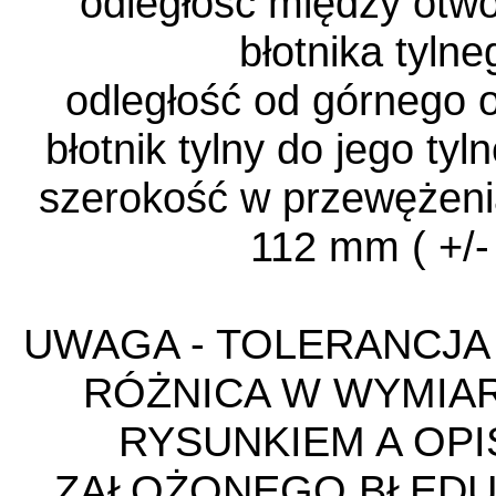
odległość między otw
błotnika tyln
odległość od górnego 
błotnik tylny do jego ty
szerokość w przewężenia
112 mm ( +/-
UWAGA - TOLERANCJA 
RÓŻNICA W WYMIA
RYSUNKIEM A OPI
ZAŁOŻONEGO BŁĘD