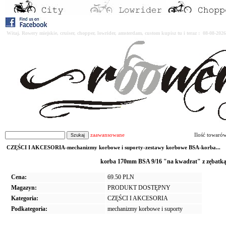
Witaj. Rowery miejskie, cruiser, chopper, lowrider, amsterdam, custom kupisz tu i teraz : 08-08-2
zaawansowane
Ilość towaró
CZĘŚCI I AKCESORIA-mechanizmy korbowe i suporty-zestawy korbowe BSA-korba...
korba 170mm BSA 9/16 "na kwadrat" z zębatk
Cena:
69.50 PLN
Magazyn:
PRODUKT DOSTĘPNY
Kategoria:
CZĘŚCI I AKCESORIA
Podkategoria:
mechanizmy korbowe i suporty