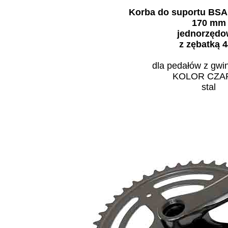
Korba do suportu BSA
170 mm
jednorzęd
z zębatką 
dla pedałów z gwi
KOLOR CZA
stal