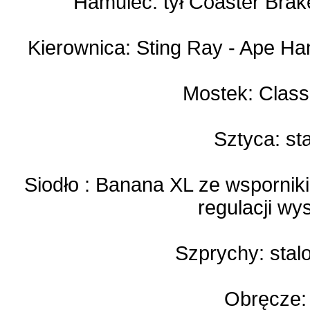
Hamulec: tył Coaster Brak
Kierownica: Sting Ray - Ape H
Mostek: Class
Sztyca: st
Siodło : Banana XL ze wspornik
regulacji wy
Szprychy: sta
Obręcze: