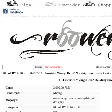
Witaj. Rowery miejskie, cruiser, chopper, lowrider, amsterdam, custom kupisz tu i teraz : 09-08-2
zaawansowane
Ilość towaró
ROWERY LOWRIDER-26"-` XL Lowrider Micargi Hero2 26 - duży rower Retro Crui...
` XL Lowrider Micargi Hero2 26 - duży row
Cena:
3,999.00 PLN
Producent:
Micargi
model wyprzedany - nie będzie już
Magazyn:
dostępny
Kategoria:
ROWERY LOWRIDER