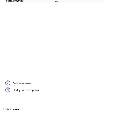
Podkategoria:
26"
Zapytaj o towar
Dodaj do listy życzeń
Opis towaru