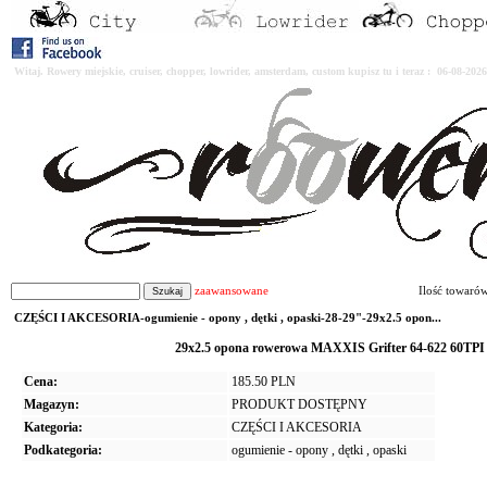
Witaj. Rowery miejskie, cruiser, chopper, lowrider, amsterdam, custom kupisz tu i teraz : 06-08-2
zaawansowane
Ilość towaró
CZĘŚCI I AKCESORIA-ogumienie - opony , dętki , opaski-28-29"-29x2.5 opon...
29x2.5 opona rowerowa MAXXIS Grifter 64-622 60TPI d
Cena:
185.50 PLN
Magazyn:
PRODUKT DOSTĘPNY
Kategoria:
CZĘŚCI I AKCESORIA
Podkategoria:
ogumienie - opony , dętki , opaski