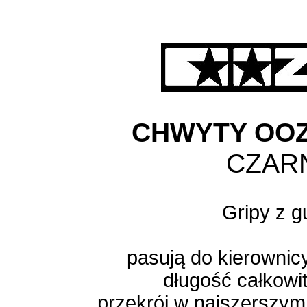
CHWYTY OO
CZAR
Gripy z 
pasują do kierownic
długość całkowi
przekrój w najszerszym