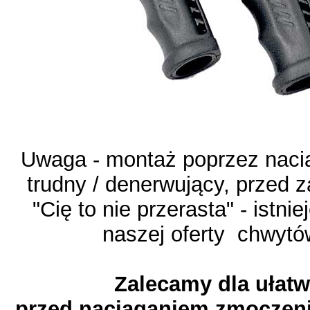
Uwaga - montaż poprzez naciąg
trudny / denerwujący, przed
"Cię to nie przerasta" - istn
naszej oferty chwytó
Zalecamy dla ułat
przed naciąganiem zmoczeni