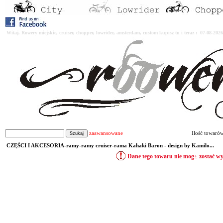
Witaj. Rowery miejskie, cruiser, chopper, lowrider, amsterdam, custom kupisz tu i teraz : 07-08-2
zaawansowane
Ilość towaró
CZĘŚCI I AKCESORIA-ramy-ramy cruiser-rama Kahaki Baron - design by Kamilo...
Dane tego towaru nie mog± zostać w