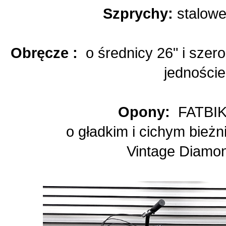
Szprychy:
stalow
Obręcze :
o średnicy 26" i szer
jedności
Opony:
FATBIK
o gładkim i cichym bieżni
Vintage Diamo