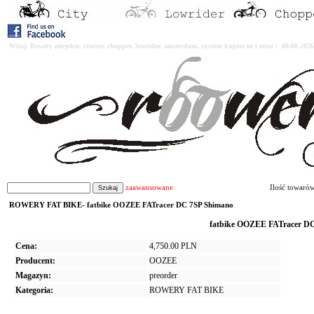
Witaj. Rowery miejskie, cruiser, chopper, lowrider, amsterdam, custom kupisz tu i teraz : 08-08-2
zaawansowane
Ilość towaró
ROWERY FAT BIKE- fatbike OOZEE FATracer DC 7SP Shimano
fatbike OOZEE FATracer D
Cena:
4,750.00 PLN
Producent:
OOZEE
Magazyn:
preorder
Kategoria:
ROWERY FAT BIKE