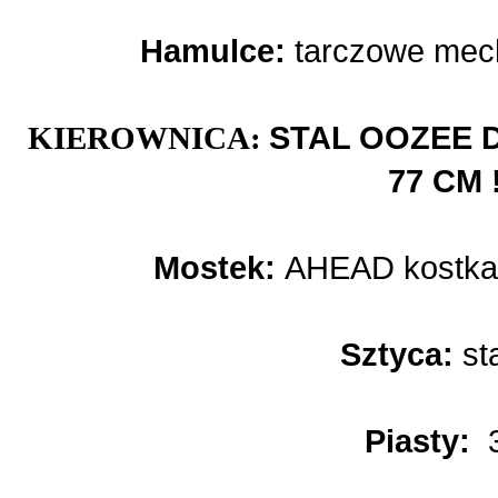
Hamulce:
tarczowe mech
KIEROWNICA:
STAL OOZEE 
77 CM !
Mostek:
AHEAD kostka 
Sztyca:
st
Piasty: