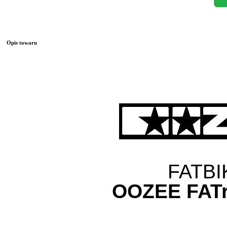
Opis towaru
FATBI
OOZEE FATr