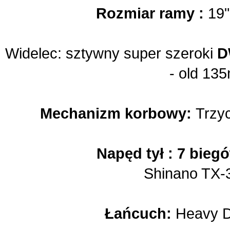
Rozmiar ramy :
19"
Widelec: sztywny s
uper szeroki
D
- old 13
Mechanizm korbowy:
Trzyc
Napęd tył : 7 bieg
Shinano TX-
Łańcuch:
Heavy Du