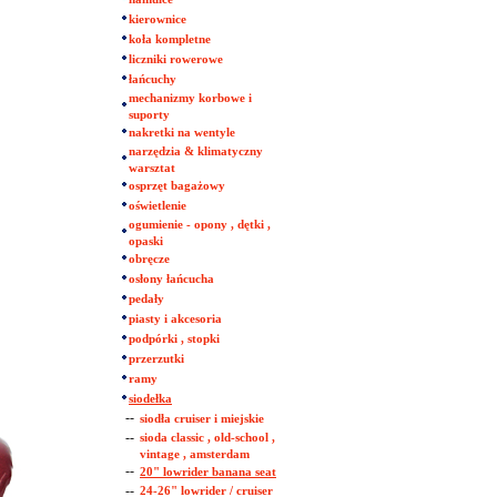
kierownice
koła kompletne
liczniki rowerowe
łańcuchy
mechanizmy korbowe i
suporty
nakretki na wentyle
narzędzia & klimatyczny
warsztat
osprzęt bagażowy
oświetlenie
ogumienie - opony , dętki ,
opaski
obręcze
osłony łańcucha
pedały
piasty i akcesoria
podpórki , stopki
przerzutki
ramy
siodełka
--
siodła cruiser i miejskie
--
sioda classic , old-school ,
vintage , amsterdam
--
20" lowrider banana seat
--
24-26" lowrider / cruiser