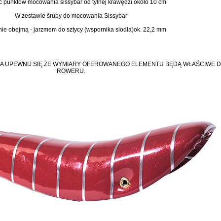
ć punktów mocowania sissybar od tylnej krawędzi około 10 cm
W zestawie śruby do mocowania Sissybar
e obejmą - jarzmem do sztycy (wspornika siodła)ok. 22,2 mm
A UPEWNIJ SIĘ ŻE WYMIARY OFEROWANEGO ELEMENTU BĘDĄ WŁAŚCIWE 
ROWERU.