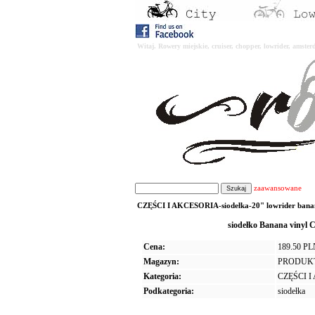
Witaj. Rowery miejskie, cruiser, chopper, lowrider, amst
zaawansowane
CZĘŚCI I AKCESORIA-siodełka-20" lowrider banana 
siodełko Banana vinyl
Cena:
189.50 P
Magazyn:
PRODUK
Kategoria:
CZĘŚCI 
Podkategoria:
siodełka