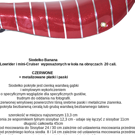
Siodełko Banana
Lowrider i mini-Cruiser wyposażonych w koła na obręczach 20 cali.
CZERWONE
+ metalizowane płatki i paski
Siodełko pokryte jest cienką warstwą gąbki
i winylowym wykończeniem
o specyficznym wyglądzie dla specyficznych gustów,
trudnym do oddania na fotografii.
zerwonej winylowej powierzchni lśnią srebrne paski i metaliczne ziarenka.
 pokryta bezbarwną ceratą lub grubą warstwą bezbarwnego lakieru
szerokość w miejscu najszerszym 13,3 cm
nia ze wspornikiem tylnym sissybar 12,3 cm - udaje się łączyć z sissybar 11cm
długość całkowita 45cm
 od mocowania do Sissybar 24 / 30 cm zależnie od ustawienia mocowania przedni
od przedniego końca siodła 8 / 14 cm zależnie od ustawienia mocowania przedni