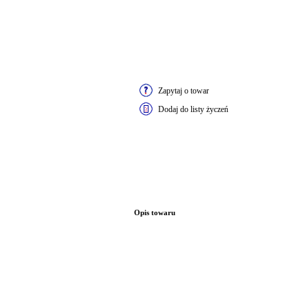
Zapytaj o towar
Dodaj do listy życzeń
Opis towaru