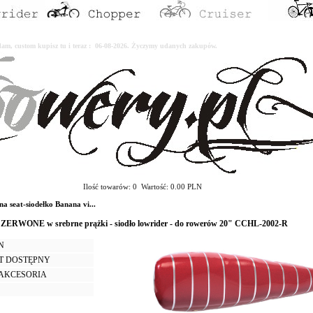
erdam, custom kupisz tu i teraz : 06-08-2026. Życzymy udanych zakupów.
Ilość towarów: 0 Wartość: 0.00 PLN
seat-siodełko Banana vi...
 CZERWONE w srebrne prążki - siodło lowrider - do rowerów 20" CCHL-2002-R
LN
T DOSTĘPNY
I AKCESORIA