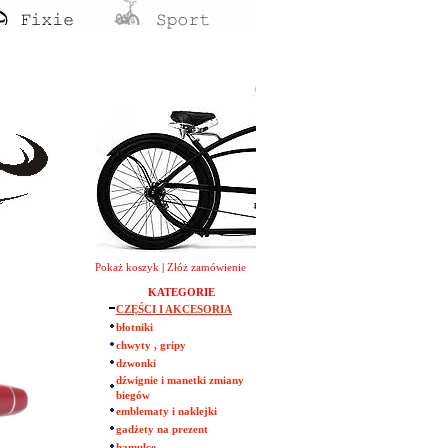
Pokaż koszyk
|
Złóż zamówienie
KATEGORIE
CZĘŚCI I AKCESORIA
błotniki
chwyty , gripy
dzwonki
dźwignie i manetki zmiany
biegów
emblematy i naklejki
gadżety na prezent
hamulce