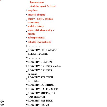
banana seat
--
siodełka sport & fixed
sissy bar
sztyce i obejmy
smary , oleje , chemia
rowerowa
widelce i stery
wsporniki kierownicy -
mostki
zabezpieczenia
zębatki i wolnobiegi
. . . . . . . . . .
ROWERY I HULAJNOGI
ELEKTRYCZNE
. . . . . . . . . .
ROWERY CUSTOM
ROWERY CRUISER męskie
ROWERY CRUISER
damskie
ROWERY STRETCH-
CRUISER
ROWERY LOWRIDER
ROWERY CAFE RACER
ROWERY MIEJSKIE i
AMSTERDAM
ROWERY FAT BIKE
ego
ego
ROWERY BIG 29