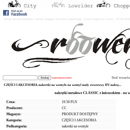
Witaj. Rowery miejskie, cruiser, chopper, lowrider, amsterdam, custom kupisz tu i teraz : 07-08-2
zaawansowane
Ilość towaró
CZĘŚCI I AKCESORIA-nakretki na wentyle-na wentyl mały rowerowy DV-nakrę...
nakrętki metalowe CLASSIC z łańcuszkiem - na 
Cena:
19.50 PLN
Producent:
CC
Magazyn:
PRODUKT DOSTĘPNY
Kategoria:
CZĘŚCI I AKCESORIA
Podkategoria:
nakretki na wentyle