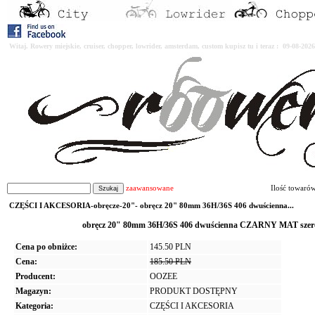
Witaj. Rowery miejskie, cruiser, chopper, lowrider, amsterdam, custom kupisz tu i teraz : 09-08-2
zaawansowane
Ilość towaró
CZĘŚCI I AKCESORIA-obręcze-20"- obręcz 20" 80mm 36H/36S 406 dwuścienna...
obręcz 20" 80mm 36H/36S 406 dwuścienna CZARNY MAT szer
Cena po obniżce:
145.50 PLN
Cena:
185.50 PLN
Producent:
OOZEE
Magazyn:
PRODUKT DOSTĘPNY
Kategoria:
CZĘŚCI I AKCESORIA