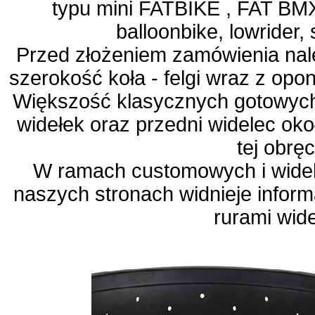
typu mini FATBIKE , FAT BMX 
balloonbike, lowrider, 
Przed złożeniem zamówienia nal
szerokość koła - felgi wraz z opo
Większość klasycznych gotowych
widełek oraz przedni widelec ok
tej obręc
W ramach customowych i wide
naszych stronach widnieje infor
rurami wid