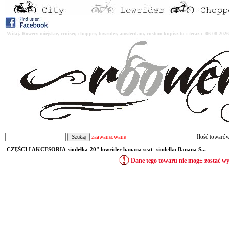
Witaj. Rowery miejskie, cruiser, chopper, lowrider, amsterdam, custom kupisz tu i teraz : 06-08-2
zaawansowane
Ilość towaró
CZĘŚCI I AKCESORIA-siodełka-20" lowrider banana seat- siodełko Banana S...
Dane tego towaru nie mog± zostać w