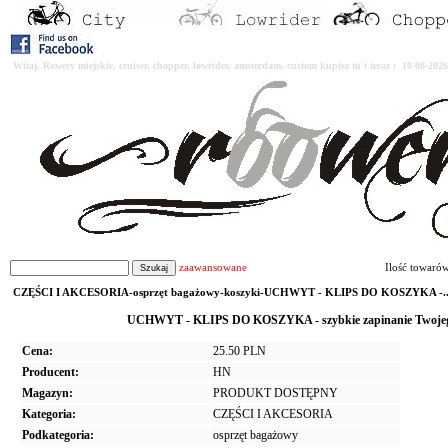
Witaj. Rowery miejskie, cruiser, chopper, lowrider, amsterdam, custom kupisz tu i teraz : 10-08-2
zaawansowane
Ilość towaró
CZĘŚCI I AKCESORIA-osprzęt bagażowy-koszyki-UCHWYT - KLIPS DO KOSZYKA -..
UCHWYT - KLIPS DO KOSZYKA - szybkie zapinanie Twojego k
Cena:
25.50 PLN
Producent:
HN
Magazyn:
PRODUKT DOSTĘPNY
Kategoria:
CZĘŚCI I AKCESORIA
Podkategoria:
osprzęt bagażowy