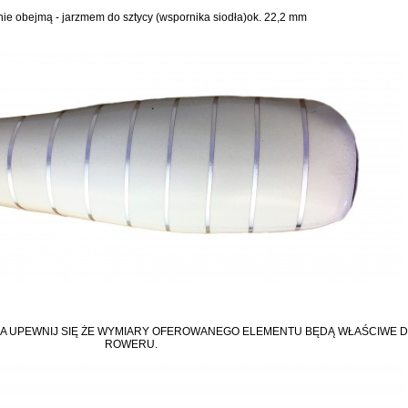
e obejmą - jarzmem do sztycy (wspornika siodła)ok. 22,2 mm
A UPEWNIJ SIĘ ŻE WYMIARY OFEROWANEGO ELEMENTU BĘDĄ WŁAŚCIWE 
ROWERU.