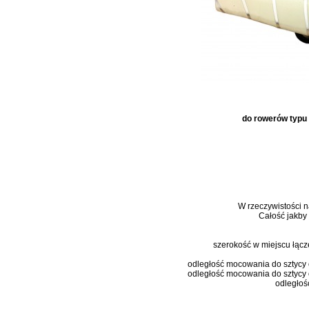
do rowerów typu 
W rzeczywistości na
Całość jakby
szerokość w miejscu łącze
odległość mocowania do sztycy
odległość mocowania do sztycy 
odległoś