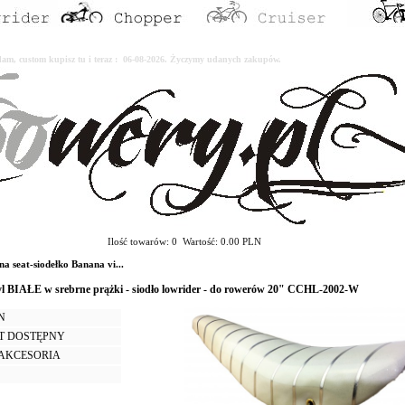
erdam, custom kupisz tu i teraz : 06-08-2026. Życzymy udanych zakupów.
Ilość towarów: 0 Wartość: 0.00 PLN
seat-siodełko Banana vi...
yl BIAŁE w srebrne prążki - siodło lowrider - do rowerów 20" CCHL-2002-W
LN
T DOSTĘPNY
I AKCESORIA