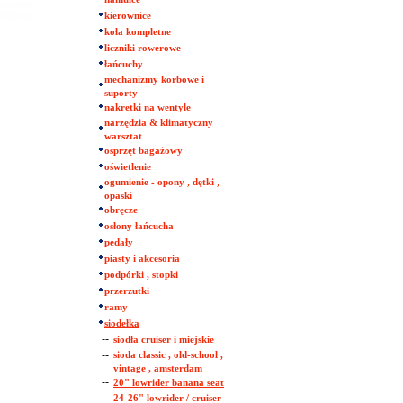
kierownice
koła kompletne
liczniki rowerowe
łańcuchy
mechanizmy korbowe i
suporty
nakretki na wentyle
narzędzia & klimatyczny
warsztat
osprzęt bagażowy
oświetlenie
ogumienie - opony , dętki ,
opaski
obręcze
osłony łańcucha
pedały
piasty i akcesoria
podpórki , stopki
przerzutki
ramy
siodełka
--
siodła cruiser i miejskie
--
sioda classic , old-school ,
vintage , amsterdam
--
20" lowrider banana seat
--
24-26" lowrider / cruiser