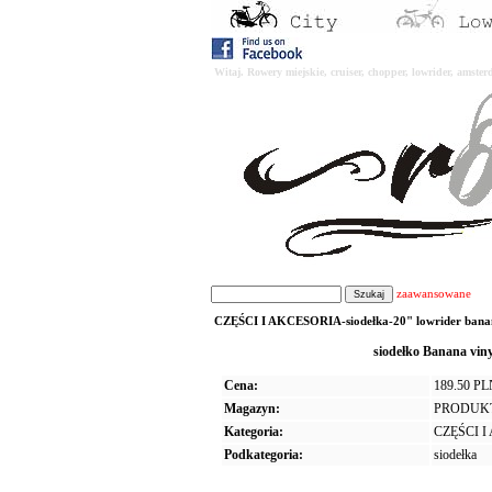
Witaj. Rowery miejskie, cruiser, chopper, lowrider, amst
zaawansowane
CZĘŚCI I AKCESORIA-siodełka-20" lowrider banana 
siodełko Banana vin
Cena:
189.50 P
Magazyn:
PRODUK
Kategoria:
CZĘŚCI 
Podkategoria:
siodełka