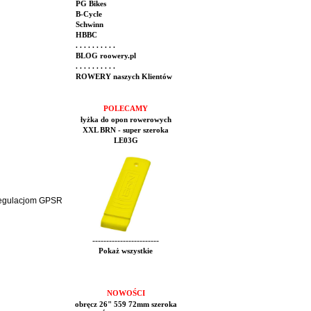
PG Bikes
B-Cycle
Schwinn
HBBC
. . . . . . . . . .
BLOG roowery.pl
. . . . . . . . . .
ROWERY naszych Klientów
POLECAMY
łyżka do opon rowerowych
XXL BRN - super szeroka
LE03G
 regulacjom GPSR
------------------------
Pokaż wszystkie
NOWOŚCI
obręcz 26" 559 72mm szeroka