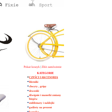
Pokaż koszyk
|
Złóż zamówienie
KATEGORIE
CZĘŚCI I AKCESORIA
błotniki
chwyty , gripy
dzwonki
dźwignie i manetki zmiany
biegów
emblematy i naklejki
gadżety na prezent
hamulce