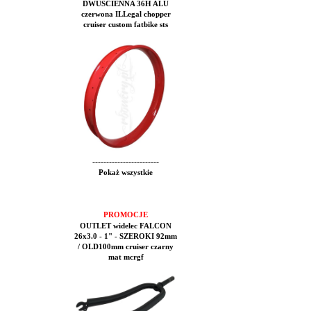
DWUŚCIENNA 36H ALU
czerwona ILLegal chopper
cruiser custom fatbike sts
------------------------
Pokaż wszystkie
PROMOCJE
OUTLET widelec FALCON
26x3.0 - 1" - SZEROKI 92mm
/ OLD100mm cruiser czarny
mat mcrgf