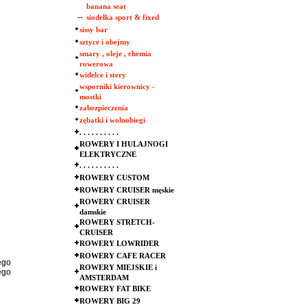
banana seat
--
siodełka sport & fixed
sissy bar
sztyce i obejmy
smary , oleje , chemia
rowerowa
widelce i stery
wsporniki kierownicy -
mostki
zabezpieczenia
zębatki i wolnobiegi
. . . . . . . . . .
ROWERY I HULAJNOGI
ELEKTRYCZNE
. . . . . . . . . .
ROWERY CUSTOM
ROWERY CRUISER męskie
ROWERY CRUISER
damskie
ROWERY STRETCH-
CRUISER
ROWERY LOWRIDER
ROWERY CAFE RACER
ego
ROWERY MIEJSKIE i
ego
AMSTERDAM
ROWERY FAT BIKE
ROWERY BIG 29