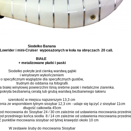
Siodełko Banana
Lowrider i mini-Cruiser wyposażonych w koła na obręczach 20 cali.
BIAŁE
+ metalizowane płatki i paski
Siodełko pokryte jest cienką warstwą gąbki
i winylowym wykończeniem
o specyficznym wyglądzie dla specyficznych gustów,
trudnym do oddania na fotografii.
 białej winylowej powierzchni lśnią srebrne paski i metaliczne ziarenka.
 pokryta bezbarwną ceratą lub grubą warstwą bezbarwnego lakieru
szerokość w miejscu najszerszym 13,3 cm
nia ze wspornikiem tylnym sissybar 12,3 cm - udaje się łączyć z sissybar 11cm
długość całkowita 45cm
 od mocowania do Sissybar 24 / 30 cm zależnie od ustawienia mocowania przedni
od przedniego końca siodła 8 / 14 cm zależnie od ustawienia mocowania przedni
ć punktów mocowania sissybar od tylnej krawędzi około 10 cm
W zestawie śruby do mocowania Sissybar