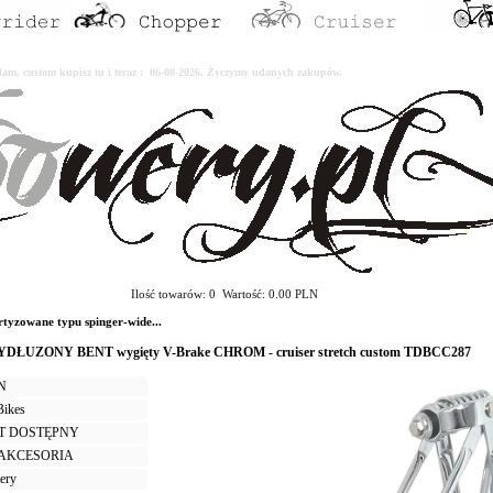
erdam, custom kupisz tu i teraz : 06-08-2026. Życzymy udanych zakupów.
Ilość towarów: 0 Wartość: 0.00 PLN
yzowane typu spinger-wide...
 WYDŁUZONY BENT wygięty V-Brake CHROM - cruiser stretch custom TDBCC287
LN
Bikes
T DOSTĘPNY
I AKCESORIA
tery