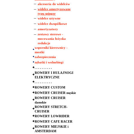
--
akcesoria do widelców
--
widelce amortyzowane
typu spinger
--
widelce sztywne
--
widelce dwupólkowe
--
amortyzatory
--
zestawy sterowe -
mocowania łożyska
redukcje
wsporniki kierownicy -
mostki
zabezpieczenia
zębatki i wolnobiegi
. . . . . . . . . .
ROWERY I HULAJNOGI
ELEKTRYCZNE
. . . . . . . . . .
ROWERY CUSTOM
ROWERY CRUISER męskie
ROWERY CRUISER
damskie
ROWERY STRETCH-
CRUISER
ROWERY LOWRIDER
ROWERY CAFE RACER
ROWERY MIEJSKIE i
AMSTERDAM