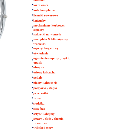
kierownice
koła kompletne
liczniki rowerowe
łańcuchy
mechanizmy korbowe i
suporty
nakretki na wentyle
narzędzia & klimatyczny
warsztat
osprzęt bagażowy
oświetlenie
ogumienie - opony , dętki ,
opaski
obręcze
osłony łańcucha
pedały
piasty i akcesoria
podpórki , stopki
przerzutki
ramy
siodełka
sissy bar
sztyce i obejmy
smary , oleje , chemia
rowerowa
widelce i stery