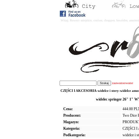
Witaj. Rowery miejskie, cruiser, chopper, lowrider, amst
zaawansowane
CZĘŚCI I AKCESORIA-widelce i stery-widelce amort
widelec springer 26" 1"
Cena:
444.00 P
Producent:
Two Dice 
Magazyn:
PRODUK
Kategoria:
CZĘŚCI 
Podkategoria:
widelce i s