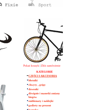
Pokaż koszyk
|
Złóż zamówienie
KATEGORIE
CZĘŚCI I AKCESORIA
błotniki
chwyty , gripy
dzwonki
dźwignie i manetki zmiany
biegów
emblematy i naklejki
gadżety na prezent
hamulce