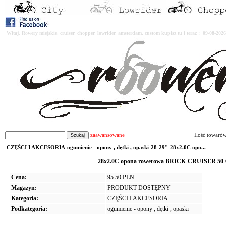
Witaj. Rowery miejskie, cruiser, chopper, lowrider, amsterdam, custom kupisz tu i teraz : 09-08-2
zaawansowane
Ilość towaró
CZĘŚCI I AKCESORIA-ogumienie - opony , dętki , opaski-28-29"-28x2.0C opo...
28x2.0C opona rowerowa BRICK-CRUISER 50-62
Cena:
95.50 PLN
Magazyn:
PRODUKT DOSTĘPNY
Kategoria:
CZĘŚCI I AKCESORIA
Podkategoria:
ogumienie - opony , dętki , opaski