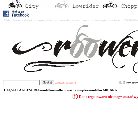
Witaj. Rowery miejskie, cruiser, chopper, lowrider, amsterdam, custom kupisz tu i teraz : 09-08-2
zaawansowane
Ilość towaró
CZĘŚCI I AKCESORIA-siodełka-siodła cruiser i miejskie-siodełko MICARGI...
Dane tego towaru nie mog± zostać w