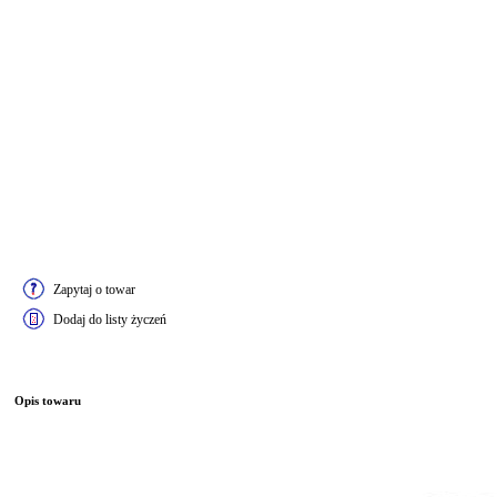
Zapytaj o towar
Dodaj do listy życzeń
Opis towaru