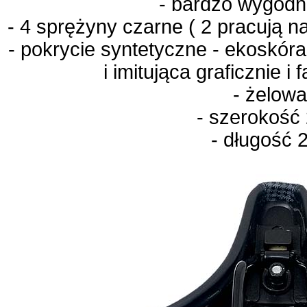
- bardzo wygodn
- 4 sprężyny czarne ( 2 pracują n
- pokrycie syntetyczne - ekoskór
i imitująca graficznie i
- żelow
- szerokość
- długość 