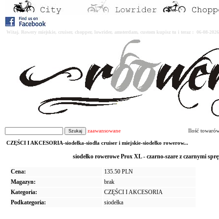
Witaj. Rowery miejskie, cruiser, chopper, lowrider, amsterdam, custom kupisz tu i teraz : 06-08-2
zaawansowane
Ilość towaró
CZĘŚCI I AKCESORIA-siodełka-siodła cruiser i miejskie-siodełko rowerow...
siodełko rowerowe Prox XL - czarno-szare z czarnymi sprę
Cena:
135.50 PLN
Magazyn:
brak
Kategoria:
CZĘŚCI I AKCESORIA
Podkategoria:
siodełka