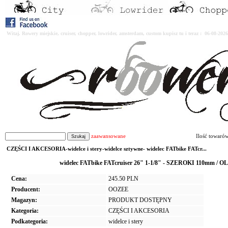
Witaj. Rowery miejskie, cruiser, chopper, lowrider, amsterdam, custom kupisz tu i teraz : 06-08-2
zaawansowane
Ilość towaró
CZĘŚCI I AKCESORIA-widelce i stery-widelce sztywne- widelec FATbike FATcr...
widelec FATbike FATcruiser 26" 1-1/8" - SZEROKI 110mm /
Cena:
245.50 PLN
Producent:
OOZEE
Magazyn:
PRODUKT DOSTĘPNY
Kategoria:
CZĘŚCI I AKCESORIA
Podkategoria:
widelce i stery