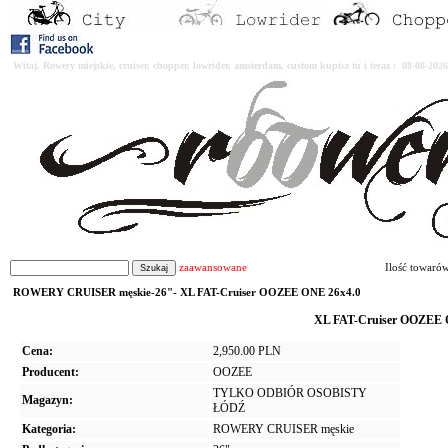
Witaj. Rowery miejskie, cruiser, chopper, lowrider, amsterdam, custom kupisz tu i teraz : 08-08-2
zaawansowane
Ilość towaró
ROWERY CRUISER męskie-26"- XL FAT-Cruiser OOZEE ONE 26x4.0
XL FAT-Cruiser OOZEE 
Cena:
2,950.00 PLN
Producent:
OOZEE
TYLKO ODBIÓR OSOBISTY
Magazyn:
ŁÓDŹ
Kategoria:
ROWERY CRUISER męskie