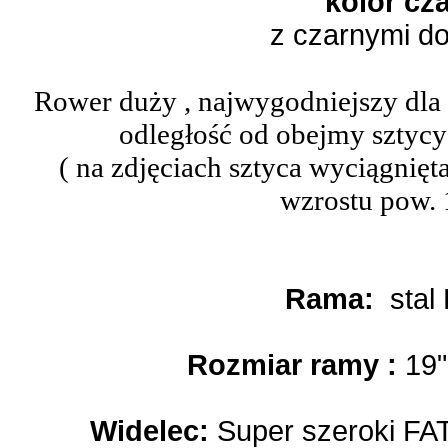
kolor cz
z czarnymi d
Rower duży , najwygodniejszy dla
odległość od obejmy sztycy
( na zdjęciach sztyca wyciągnięt
wzrostu pow.
Rama:
stal
Rozmiar ramy :
19"
Widelec:
Super szeroki F