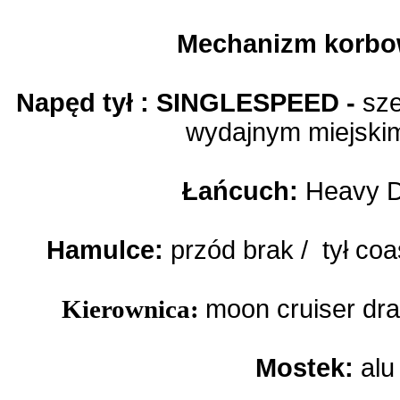
Mechanizm korbo
Napęd tył : SINGLESPEED -
sze
wydajnym miejskim
Łańcuch:
Heavy Du
Hamulce:
przód brak / tył coa
Kierownica:
moon cruiser dr
Mostek:
alu