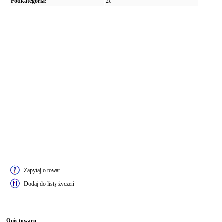
Podkategoria:
26"
Zapytaj o towar
Dodaj do listy życzeń
Opis towaru