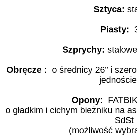
Sztyca:
st
Piasty:
Szprychy:
stalow
Obręcze :
o średnicy 26" i szer
jedności
Opony:
FATBIK
o gładkim i cichym bieżniku na as
SdSt
(możliwość wybra